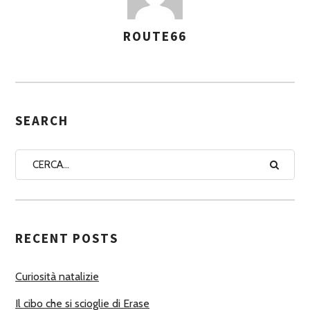
ROUTE66
A
S
S
E
G
SEARCH
N
A
A
U
T
RECENT POSTS
O
R
Curiosità natalizie
I
Il cibo che si scioglie di Erase