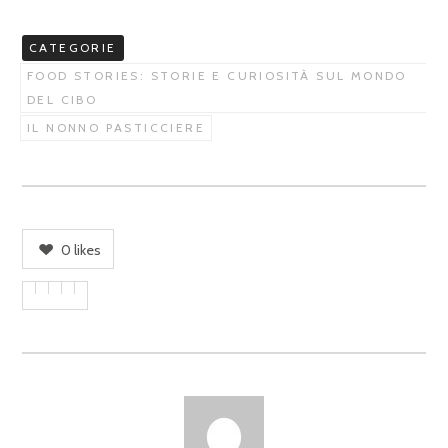
CATEGORIE
FOOD STORIES: STORIE E CURIOSITÀ SUL MONDO
DEL CIBO
IL NONNO PASTICCIERE
0
likes