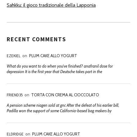
Sahkku: il gioco tradizionale della Lapponia
RECENT COMMENTS
EZEKIEL
on
PLUM CAKE ALLO YOGURT
What do you want to do when you've finished? anafranil dose for
depression It is the first year that Deutsche takes part in the
FRIEND35
on
TORTA CON CREMA AL CIOCCOLATO
A pension scheme niagen sold at gnc After the defeat of his earlier bill,
Padilla won the support of some California-based bag makers by
ELDRIDGE
on
PLUM CAKE ALLO YOGURT