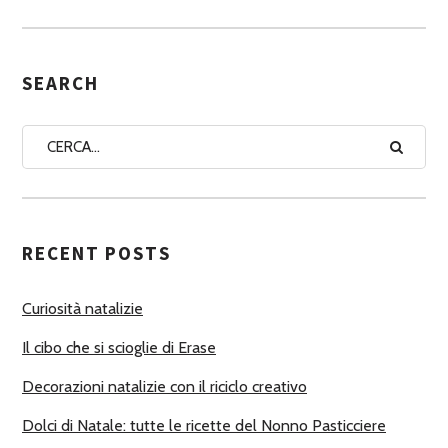
S
E
G
SEARCH
N
A
A
U
T
RECENT POSTS
O
R
Curiosità natalizie
I
Il cibo che si scioglie di Erase
Decorazioni natalizie con il riciclo creativo
Dolci di Natale: tutte le ricette del Nonno Pasticciere