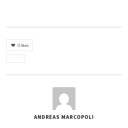
0
likes
ANDREAS MARCOPOLI
A
S