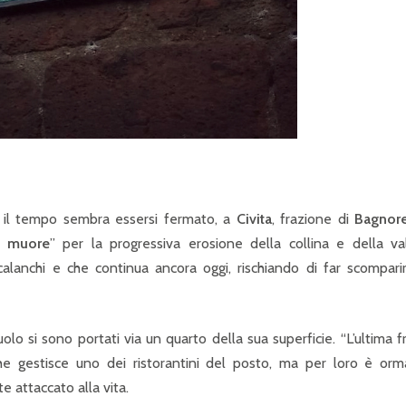
e il tempo sembra essersi fermato, a
Civita
, frazione di
Bagnor
he muore
” per la progressiva erosione della collina e della va
calanchi e che continua ancora oggi, rischiando di far scompari
o si sono portati via un quarto della sua superficie. “L’ultima f
he gestisce uno dei ristorantini del posto, ma per loro è orma
 attaccato alla vita.