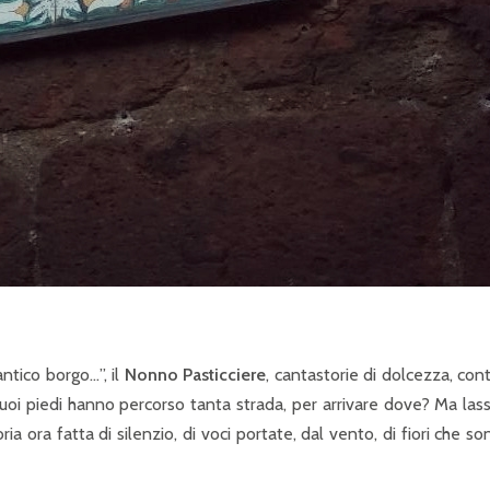
antico borgo…”, il
Nonno Pasticciere
, cantastorie di dolcezza, con
 I suoi piedi hanno percorso tanta strada, per arrivare dove? Ma lass
ia ora fatta di silenzio, di voci portate, dal vento, di fiori che so