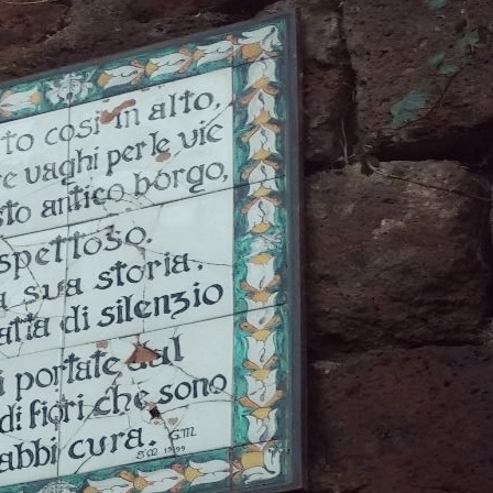
P
R
I
N
C
I
P
A
L
E