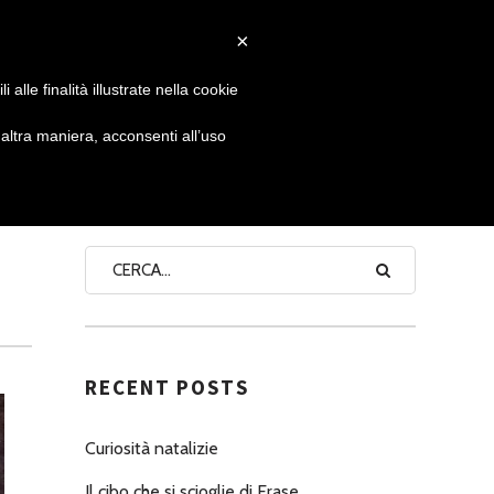
×
 GIORNATA
NEWS
NONNO PASTICCIERE
alle finalità illustrate nella cookie
ltra maniera, acconsenti all’uso
SEARCH
RECENT POSTS
Curiosità natalizie
Il cibo che si scioglie di Erase