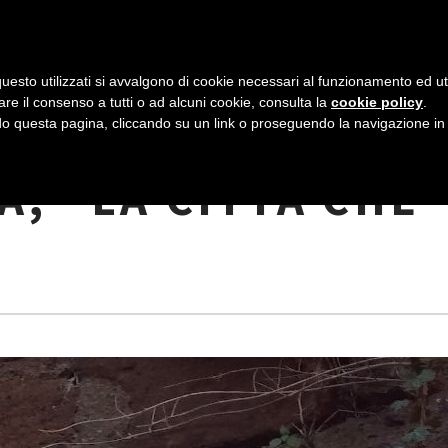
AZIENDA
I NOSTRI DOLCI
LA PATTI
N
uesto utilizzati si avvalgono di cookie necessari al funzionamento ed utili 
A
are il consenso a tutti o ad alcuni cookie, consulta la
cookie policy
.
V
 questa pagina, cliccando su un link o proseguendo la navigazione in a
O PIENO DI
I
A, “LA CITTÀ CHE
G
A
Z
I
O
N
E