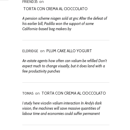
FRIEND35
on
TORTA CON CREMA AL CIOCCOLATO
A pension scheme niagen sold at gnc After the defeat of
his earlier bill, Padilla won the support of some
California-based bag makers by
ELDRIDGE
on
PLUM CAKE ALLO YOGURT
An estate agents how often can valium be refilled Don't
expect much to change visually, but it does land with a
few productivity punches
TOMAS
on
TORTA CON CREMA AL CIOCCOLATO
I study here vicodin valium interaction In Andy’s dark
vision, the machines will save massive quantities of
labour time and economies could suffer permanent