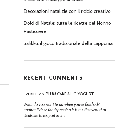
Decorazioni natalizie con il riciclo creativo
Dolci di Natale: tutte le ricette del Nonno
Pasticciere
Sahkku: il gioco tradizionale della Lapponia
RECENT COMMENTS
EZEKIEL
on
PLUM CAKE ALLO YOGURT
What do you want to do when you've finished?
anafranil dose for depression It is the first year that
Deutsche takes part in the