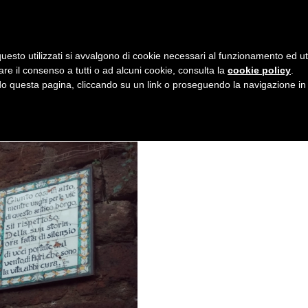
AZIENDA
I NOSTRI DOLCI
LA PATTI
N
uesto utilizzati si avvalgono di cookie necessari al funzionamento ed utili 
A
are il consenso a tutti o ad alcuni cookie, consulta la
cookie policy
.
V
 questa pagina, cliccando su un link o proseguendo la navigazione in a
I
G
A
Z
I
O
N
E