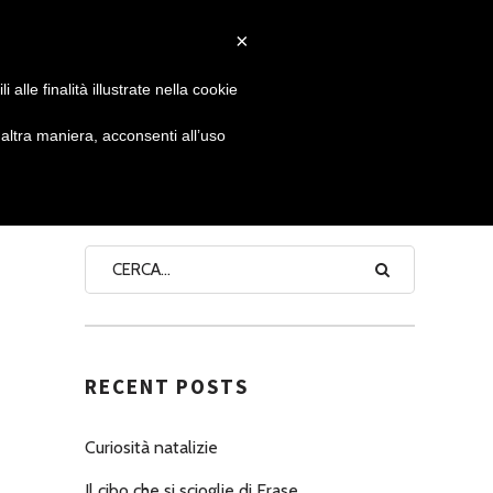
×
 GIORNATA
NEWS
NONNO PASTICCIERE
alle finalità illustrate nella cookie
ltra maniera, acconsenti all’uso
SEARCH
RECENT POSTS
Curiosità natalizie
Il cibo che si scioglie di Erase