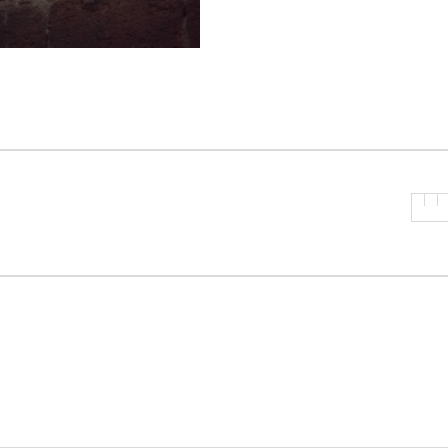
P
R
I
N
C
I
P
A
L
E