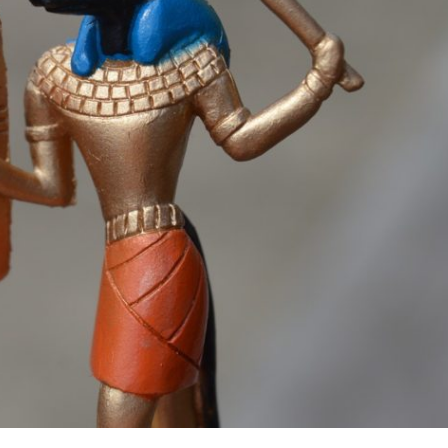
P
R
I
N
C
I
P
A
L
E