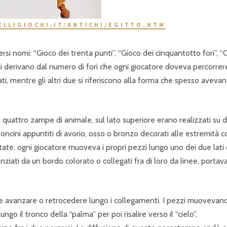
ELLIGIOCHI.IT/ANTICHI/EGITTO.HTM
rsi nomi: “Gioco dei trenta punti”, “Gioco dei cinquantotto fori”, “
omi derivano dal numero di fori che ogni giocatore doveva percorrer
ati, mentre gli altri due si riferiscono alla forma che spesso avevan
u quattro zampe di animale, sul lato superiore erano realizzati su 
toncini appuntiti di avorio, osso o bronzo decorati alle estremità c
itate, ogni giocatore muoveva i propri pezzi lungo uno dei due lati
ziati da un bordo colorato o collegati fra di loro da linee, portav
e avanzare o retrocedere lungo i collegamenti. I pezzi muovevan
o il tronco della “palma” per poi risalire verso il “cielo”,