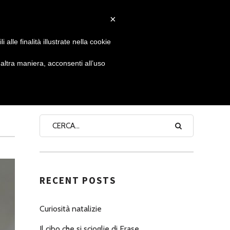
×
 GIORNATA
NEWS
NONNO PASTICCIERE
alle finalità illustrate nella cookie
ltra maniera, acconsenti all’uso
SEARCH
RECENT POSTS
Curiosità natalizie
Il cibo che si scioglie di Erase