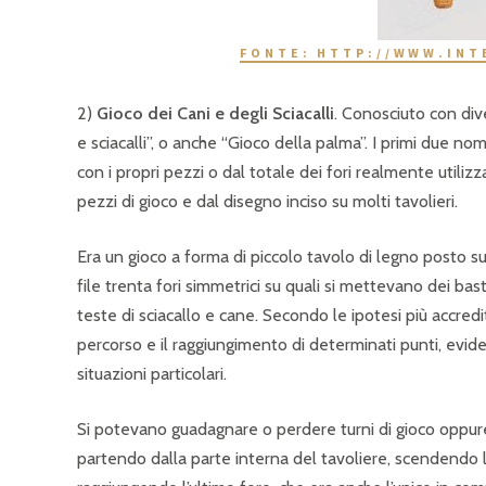
FONTE: HTTP://WWW.INT
2)
Gioco dei Cani e degli Sciacalli
. Conosciuto con dive
e sciacalli”, o anche “Gioco della palma”. I primi due n
con i propri pezzi o dal totale dei fori realmente utilizz
pezzi di gioco e dal disegno inciso su molti tavolieri.
Era un gioco a forma di piccolo tavolo di legno posto s
file trenta fori simmetrici su quali si mettevano dei bas
teste di sciacallo e cane. Secondo le ipotesi più accred
percorso e il raggiungimento di determinati punti, eviden
situazioni particolari.
Si potevano guadagnare o perdere turni di gioco oppur
partendo dalla parte interna del tavoliere, scendendo lung