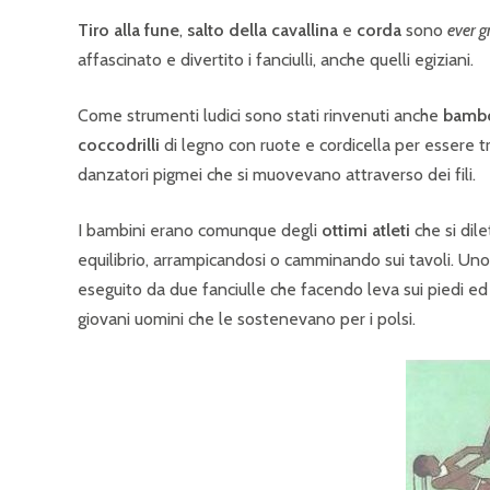
Tiro alla fune
,
salto della cavallina
e
corda
sono
ever g
affascinato e divertito i fanciulli, anche quelli egiziani.
Come strumenti ludici sono stati rinvenuti anche
bamb
coccodrilli
di legno con ruote e cordicella per essere tr
danzatori pigmei che si muovevano attraverso dei fili.
I bambini erano comunque degli
ottimi atleti
che si dile
equilibrio, arrampicandosi o camminando sui tavoli. Uno d
eseguito da due fanciulle che facendo leva sui piedi e
giovani uomini che le sostenevano per i polsi.