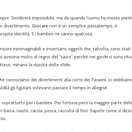
sempre. Sembrerà impossibile, ma da quando l’uomo ha messo pied
suo divertimento.
Giocare
non è un semplice passatempo, è
propria identità. E i bambini ne sanno qualcosa.
ioni inimmaginabili e inventano oggetti che, talvolta, sono stati
i avvicina molto al regno del “sacro”, perché nei giochi ci sono ritua
ttese, minano la riuscita delle sfide.
e conosciamo dei divertimenti alla corte dei Faraoni, lo dobbiamo
ldilà gli Egiziani volevano passare il tempo in allegria!
i, soprattutto per i bambini. Per fortuna però la maggior parte dell
in barca, nuoto, caccia, pesca, raccolta di fiori. Sapete come si dice
ni».