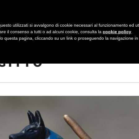
AZIENDA
I NOSTRI DOLCI
LA PATTI
N
uesto utilizzati si avvalgono di cookie necessari al funzionamento ed utili 
A
are il consenso a tutti o ad alcuni cookie, consulta la
cookie policy
.
V
 questa pagina, cliccando su un link o proseguendo la navigazione in a
GIOCHI
I
GITTO
G
A
Z
I
O
N
E