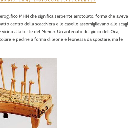
LANDIA.COM/IL-GIOCO-DEL-SERPENTE/
geroglifico MHN che significa serpente arrotolato, forma che aveva
esatto centro della scacchiera e le caselle assomigliavano alle scag
e vicino alla teste del Mehen. Un antenato del gioco dell’Oca,
otolare e pedine a forma di leone e leonessa da spostare, ma le