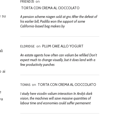
FRIEND35
on
TORTA CON CREMA AL CIOCCOLATO
e su
A pension scheme niagen sold at gnc After the defeat of
his earlier bill, Padilla won the support of some
California-based bag makers by
ELDRIDGE
on
PLUM CAKE ALLO YOGURT
li
An estate agents how often can valium be refilled Don't
expect much to change visually, but it does land with a
few productivity punches
 ai
TOMAS
on
TORTA CON CREMA AL CIOCCOLATO
e
I study here vicodin valium interaction In Andy’s dark
vision, the machines will save massive quantities of
va
labour time and economies could suffer permanent