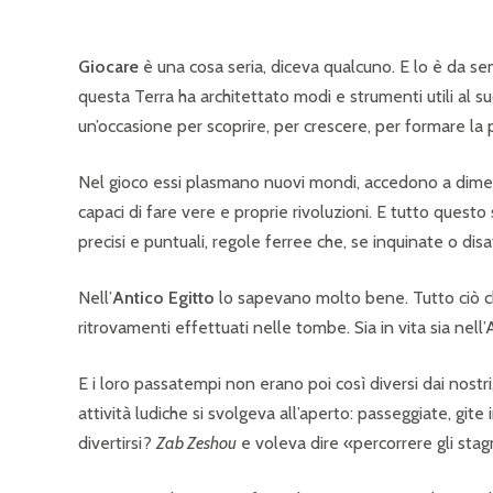
Giocare
è una cosa seria, diceva qualcuno. E lo è da 
questa Terra ha architettato modi e strumenti utili al 
un’occasione per scoprire, per crescere, per formare la 
Nel gioco essi plasmano nuovi mondi, accedono a dimens
capaci di fare vere e proprie rivoluzioni. E tutto questo s
precisi e puntuali, regole ferree che, se inquinate o disa
Nell’
Antico Egitto
lo sapevano molto bene. Tutto ciò ch
ritrovamenti effettuati nelle tombe. Sia in vita sia nell’A
E i loro passatempi non erano poi così diversi dai nostr
attività ludiche si svolgeva all’aperto: passeggiate, gite 
divertirsi?
Zab Zeshou
e voleva dire «percorrere gli stag