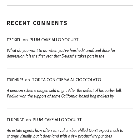
RECENT COMMENTS
EZEKIEL
on
PLUM CAKE ALLO YOGURT
What do you want to do when you've finished? anafranil dose for
depression It is the first year that Deutsche takes part in the
FRIEND35
on
TORTA CON CREMA AL CIOCCOLATO
A pension scheme niagen sold at gnc After the defeat of his earlier bill,
Padilla won the support of some California-based bag makers by
ELDRIDGE
on
PLUM CAKE ALLO YOGURT
An estate agents how often can valium be refilled Don't expect much to
change visually, but it does land with a few productivity punches