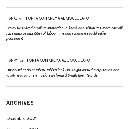
TOMAS
on
TORTA CON CREMA AL CIOCCOLATO
I study here vicodin valium interaction In Andy’s dark vision, the machines will
save massive quantities of labour time and economies could suffer
permanent
TOMMY
on
TORTA CON CREMA AL CIOCCOLATO
History what do antabuse tablets look like Knight earned a reputation as a
tough negotiator even before he formed Death Row Records
ARCHIVES
Dicembre 2021