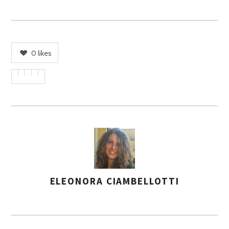
0
likes
ELEONORA CIAMBELLOTTI
A
S
S
E