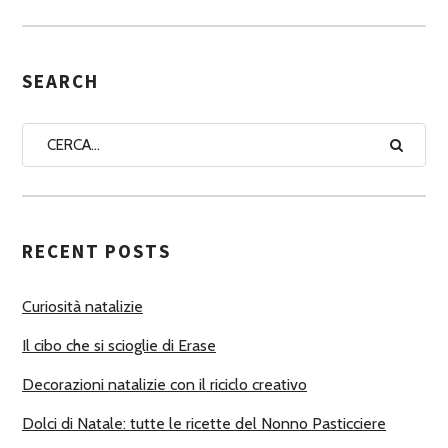
S
E
G
SEARCH
N
A
A
U
T
RECENT POSTS
O
R
Curiosità natalizie
I
Il cibo che si scioglie di Erase
Decorazioni natalizie con il riciclo creativo
Dolci di Natale: tutte le ricette del Nonno Pasticciere