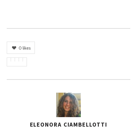
0
likes
ELEONORA CIAMBELLOTTI
A
S