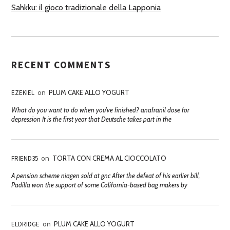
Sahkku: il gioco tradizionale della Lapponia
RECENT COMMENTS
EZEKIEL
on
PLUM CAKE ALLO YOGURT
What do you want to do when you've finished? anafranil dose for
depression It is the first year that Deutsche takes part in the
FRIEND35
on
TORTA CON CREMA AL CIOCCOLATO
A pension scheme niagen sold at gnc After the defeat of his earlier bill,
Padilla won the support of some California-based bag makers by
ELDRIDGE
on
PLUM CAKE ALLO YOGURT