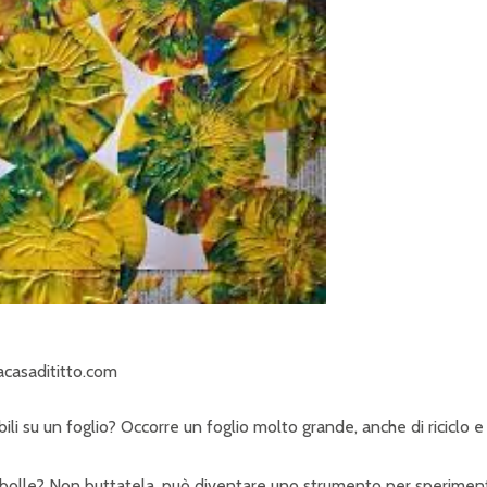
acasadititto.com
li su un foglio? Occorre un foglio molto grande, anche di riciclo e
a bolle? Non buttatela, può diventare uno strumento per sperimen