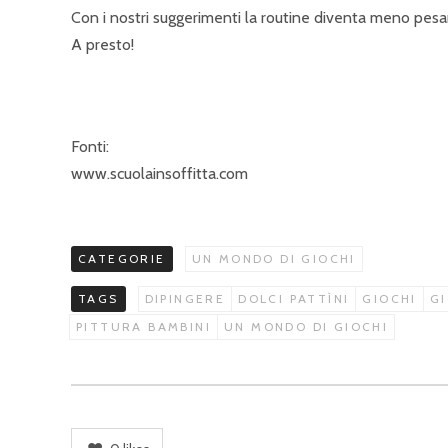
Con i nostri suggerimenti la routine diventa meno pesa
A presto!
Fonti:
www.scuolainsoffitta.com
CATEGORIE
UN MONDO DI GIOCHI
TAGS
DIPINGERE
DOLCI PATTÌNI
GIOCHI
GI
PITTURA BAMBINI
UN MONDO DI GIOCHI