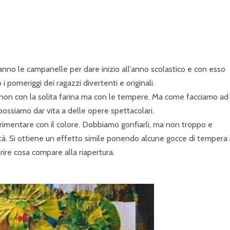
P
R
I
N
nno le campanelle per dare inizio all’anno scolastico e con esso
C
i pomeriggi dei ragazzi divertenti e originali.
I
i non con la solita farina ma con le tempere. Ma come facciamo ad
P
 possiamo dar vita a delle opere spettacolari.
erimentare con il colore. Dobbiamo gonfiarli, ma non troppo e
A
tà. Si ottiene un effetto simile ponendo alcune gocce di tempera 
L
ire cosa compare alla riapertura.
E