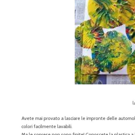
l
Avete mai provato a lasciare le impronte delle automobi
colori facilmente lavabili.
Ma le soprese non sono finite! Conoscete la plastica 