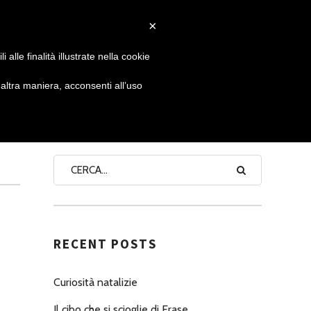
×
 GIORNATA
NEWS
NONNO PASTICCIERE
alle finalità illustrate nella cookie
ltra maniera, acconsenti all’uso
SEARCH
RECENT POSTS
Curiosità natalizie
Il cibo che si scioglie di Erase