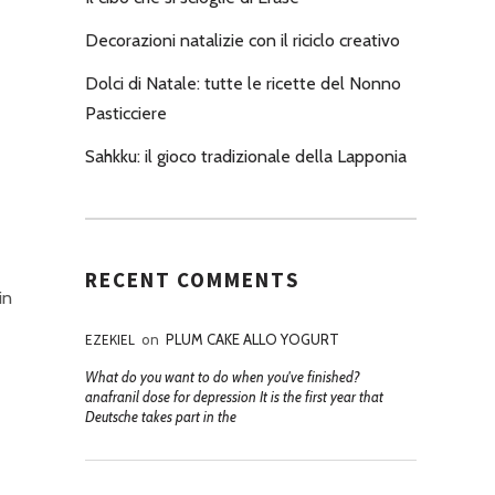
Decorazioni natalizie con il riciclo creativo
Dolci di Natale: tutte le ricette del Nonno
Pasticciere
Sahkku: il gioco tradizionale della Lapponia
RECENT COMMENTS
in
EZEKIEL
on
PLUM CAKE ALLO YOGURT
What do you want to do when you've finished?
anafranil dose for depression It is the first year that
Deutsche takes part in the