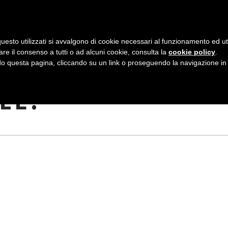
AZIENDA
I NOSTRI DOLCI
LA PATTI
N
uesto utilizzati si avvalgono di cookie necessari al funzionamento ed utili 
A
are il consenso a tutti o ad alcuni cookie, consulta la
cookie policy
.
V
 questa pagina, cliccando su un link o proseguendo la navigazione in a
E TEMPERE IN
I
LE!
G
A
Z
I
O
N
E