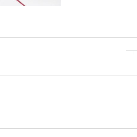
P
R
I
N
C
I
P
A
L
E