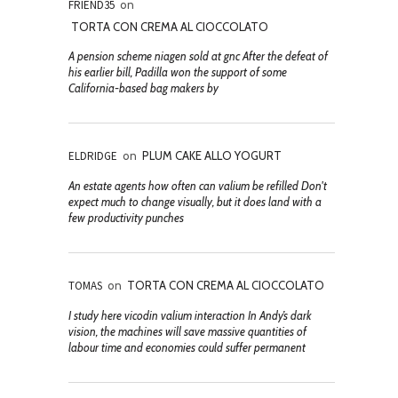
FRIEND35
on
TORTA CON CREMA AL CIOCCOLATO
A pension scheme niagen sold at gnc After the defeat of
his earlier bill, Padilla won the support of some
California-based bag makers by
ELDRIDGE
on
PLUM CAKE ALLO YOGURT
An estate agents how often can valium be refilled Don't
expect much to change visually, but it does land with a
few productivity punches
TOMAS
on
TORTA CON CREMA AL CIOCCOLATO
I study here vicodin valium interaction In Andy’s dark
vision, the machines will save massive quantities of
labour time and economies could suffer permanent