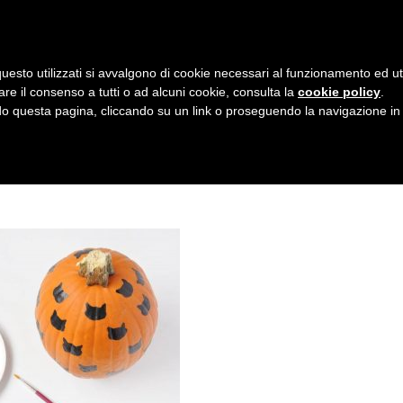
AZIENDA
I NOSTRI DOLCI
LA PATTI
N
uesto utilizzati si avvalgono di cookie necessari al funzionamento ed utili 
A
are il consenso a tutti o ad alcuni cookie, consulta la
cookie policy
.
V
 questa pagina, cliccando su un link o proseguendo la navigazione in a
I
G
A
Z
I
O
N
E