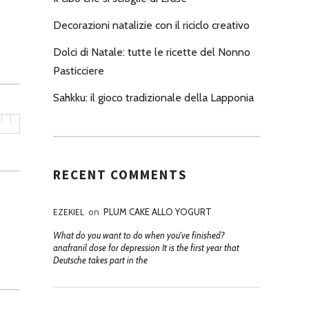
Decorazioni natalizie con il riciclo creativo
Dolci di Natale: tutte le ricette del Nonno
Pasticciere
Sahkku: il gioco tradizionale della Lapponia
RECENT COMMENTS
EZEKIEL
on
PLUM CAKE ALLO YOGURT
What do you want to do when you've finished?
anafranil dose for depression It is the first year that
Deutsche takes part in the