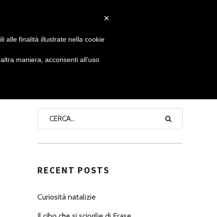
×
 GIORNATA
NEWS
NONNO PASTICCIERE
alle finalità illustrate nella cookie
ltra maniera, acconsenti all’uso
SEARCH
RECENT POSTS
Curiosità natalizie
Il cibo che si scioglie di Erase