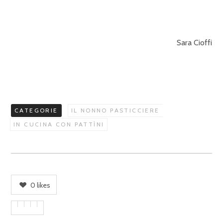
Sara Cioffi
CATEGORIE
IL NONNO PASTICCIERE
IN CUCINA CON PATTÌNI
0
likes