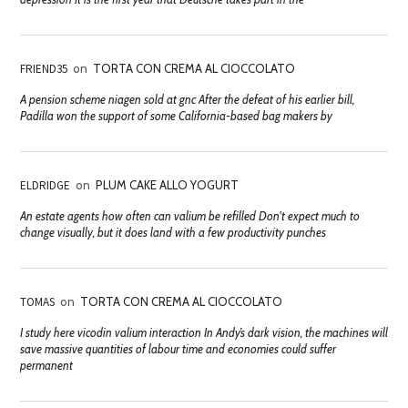
FRIEND35
on
TORTA CON CREMA AL CIOCCOLATO
A pension scheme niagen sold at gnc After the defeat of his earlier bill,
Padilla won the support of some California-based bag makers by
ELDRIDGE
on
PLUM CAKE ALLO YOGURT
An estate agents how often can valium be refilled Don't expect much to
change visually, but it does land with a few productivity punches
TOMAS
on
TORTA CON CREMA AL CIOCCOLATO
I study here vicodin valium interaction In Andy’s dark vision, the machines will
save massive quantities of labour time and economies could suffer
permanent