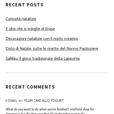
RECENT POSTS
O
R
Curiosità natalizie
I
Il cibo che si scioglie di Erase
Decorazioni natalizie con il riciclo creativo
Dolci di Natale: tutte le ricette del Nonno Pasticciere
Sahkku: il gioco tradizionale della Lapponia
RECENT COMMENTS
EZEKIEL
on
PLUM CAKE ALLO YOGURT
What do you want to do when you've finished? anafranil dose for
depression It is the first year that Deutsche takes part in the