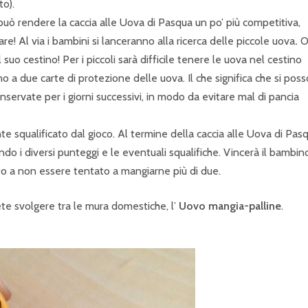
to).
i può rendere la caccia alle Uova di Pasqua un po’ più competitiva,
re! Al via i bambini si lanceranno alla ricerca delle piccole uova
.
O
uo cestino! Per i piccoli sarà difficile tenere le uova nel cestino
 a due carte di protezione delle uova. Il che significa che si pos
ervate per i giorni successivi, in modo da evitare mal di pancia
 squalificato dal gioco. Al termine della caccia alle Uova di Pas
do i diversi punteggi e le eventuali squalifiche. Vincerà il bambin
ito a non essere tentato a mangiarne più di due.
te svolgere tra le mura domestiche, l’
Uovo mangia-palline
.