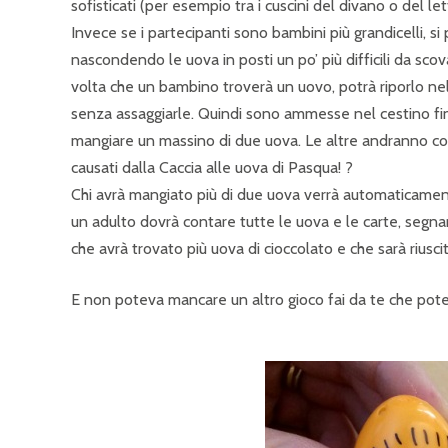
sofisticati (per esempio tra i cuscini del divano o del let
Invece se i partecipanti sono bambini più grandicelli, s
nascondendo le uova in posti un po’ più difficili da scova
volta che un bambino troverà un uovo, potrà riporlo nel s
senza assaggiarle. Quindi sono ammesse nel cestino fino
mangiare un massino di due uova. Le altre andranno cons
causati dalla Caccia alle uova di Pasqua! ?
Chi avrà mangiato più di due uova verrà automaticamente
un adulto dovrà contare tutte le uova e le carte, segnan
che avrà trovato più uova di cioccolato e che sarà riusc
E non poteva mancare un altro gioco fai da te che pote