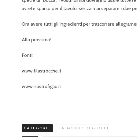
specie di “bocca”. I vostri bimbi dovranno usare tutte le 
avrete sparso per il tavolo, senza mai separare i due pez
Ora avere tutti gli ingredienti per trascorrere allegram
Alla prossima!
Fonti:
www.filastrocche.it
www.nostrofiglio.it
CATEGORIE
UN MONDO DI GIOCHI