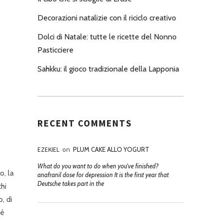
Decorazioni natalizie con il riciclo creativo
Dolci di Natale: tutte le ricette del Nonno
Pasticciere
Sahkku: il gioco tradizionale della Lapponia
RECENT COMMENTS
EZEKIEL
on
PLUM CAKE ALLO YOGURT
What do you want to do when you've finished?
o, la
anafranil dose for depression It is the first year that
Deutsche takes part in the
hi
, di
 è