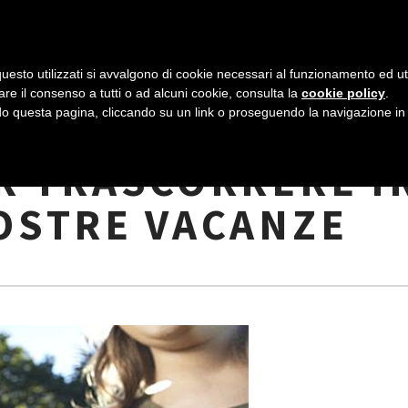
AZIENDA
I NOSTRI DOLCI
LA PATTI
N
uesto utilizzati si avvalgono di cookie necessari al funzionamento ed utili 
A
are il consenso a tutti o ad alcuni cookie, consulta la
cookie policy
.
V
 questa pagina, cliccando su un link o proseguendo la navigazione in a
OVA DI PASQUA:
I
R TRASCORRERE I
G
VOSTRE VACANZE
A
Z
I
O
N
E