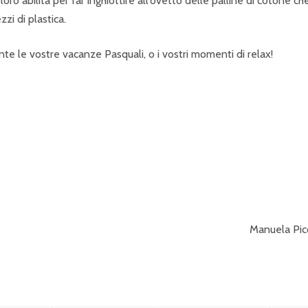
loro abilità per far inghiottire all’ovetto delle palline di cotone ch
zi di plastica.
ente le vostre vacanze Pasquali, o i vostri momenti di relax!
Manuela Pic