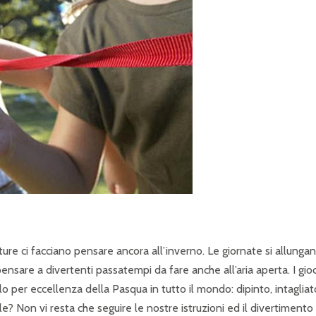
P
R
I
N
C
I
P
A
L
E
re ci facciano pensare ancora all’inverno. Le giornate si allungan
ensare a divertenti passatempi da fare anche all’aria aperta. I gioc
per eccellenza della Pasqua in tutto il mondo: dipinto, intagliato
rle? Non vi resta che seguire le nostre istruzioni ed il divertimento