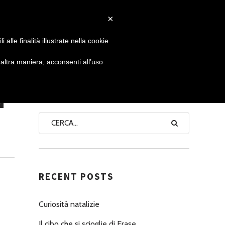
×
 GIORNATA
NEWS
NONNO PASTICCIERE
alle finalità illustrate nella cookie
ltra maniera, acconsenti all’uso
N
SEARCH
RECENT POSTS
Curiosità natalizie
Il cibo che si scioglie di Erase