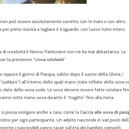
 non può essere assolutamente sorretto con le mani o con altro,
 per primo riuscirà a tagliare il traguardo, con l’uovo tutto intero,
ta di creatività il Nonno Pasticciere non ne ha mai abbastanza. Le
er la precisione “U
ova rotolanti
”.
anto oppure il giorno di Pasqua, subito dopo il suono della Gloria, i
 “cuddure”) all’interno delle quali erano state infilate delle uova s
o date delle uova sode. Le uova devono essere fatte rotolare fin
i saranno rotte meno uova durante il “tragitto” fino alla meta.
e si possa svolgere anche a casa, come la
Caccia alle uova di pas
estino per ogni partecipante. Un adulto nasconde in vari posti del
lmente i nascondigli vanno tarati sull’età dei bambini coinvolti.