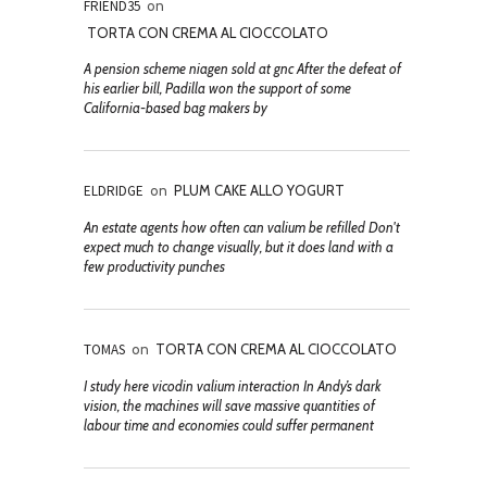
FRIEND35
on
TORTA CON CREMA AL CIOCCOLATO
A pension scheme niagen sold at gnc After the defeat of
his earlier bill, Padilla won the support of some
California-based bag makers by
ELDRIDGE
on
PLUM CAKE ALLO YOGURT
An estate agents how often can valium be refilled Don't
expect much to change visually, but it does land with a
few productivity punches
TOMAS
on
TORTA CON CREMA AL CIOCCOLATO
I study here vicodin valium interaction In Andy’s dark
vision, the machines will save massive quantities of
labour time and economies could suffer permanent