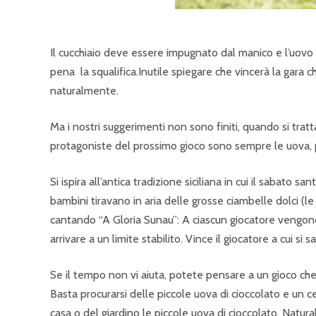
Il cucchiaio deve essere impugnato dal manico e l’uovo
pena la squalifica.Inutile spiegare che vincerà la gara chi
naturalmente.
Ma i nostri suggerimenti non sono finiti, quando si trat
protagoniste del prossimo gioco sono sempre le uova, p
Si ispira all’antica tradizione siciliana in cui il sabato s
bambini tiravano in aria delle grosse ciambelle dolci (le
cantando “A Gloria Sunau”: A ciascun giocatore vengon
arrivare a un limite stabilito. Vince il giocatore a cui s
Se il tempo non vi aiuta, potete pensare a un gioco ch
Basta procurarsi delle piccole uova di cioccolato e un c
casa o del giardino le piccole uova di cioccolato. Natura