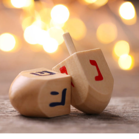
P
R
I
N
C
I
P
A
L
E