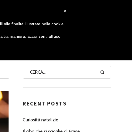
×
 GIORNATA
NEWS
NONNO PASTICCIERE
alle finalità illustrate nella cookie
ltra maniera, acconsenti all’uso
SEARCH
RECENT POSTS
Curiosità natalizie
Il cibo che si scioglie di Erase