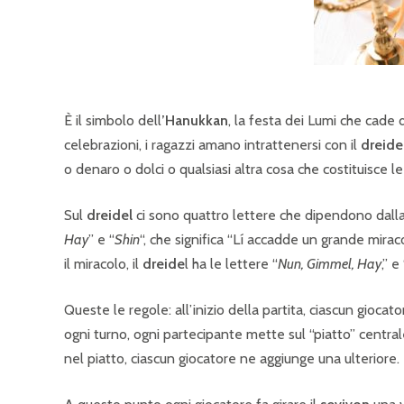
È il simbolo dell
’Hanukkan
, la festa dei Lumi che cade
celebrazioni, i ragazzi amano intrattenersi con il
dreide
o denaro o dolci o qualsiasi altra cosa che costituisce l
Sul
dreidel
ci sono quattro lettere che dipendono dalla 
Hay
” e “
Shin
“, che significa “Lí accadde un grande miraco
il miracolo, il
dreide
l ha le lettere “
Nun, Gimmel, Hay
,” e 
Queste le regole: all’inizio della partita, ciascun gioca
ogni turno, ogni partecipante mette sul “piatto” centrale 
nel piatto, ciascun giocatore ne aggiunge una ulteriore.