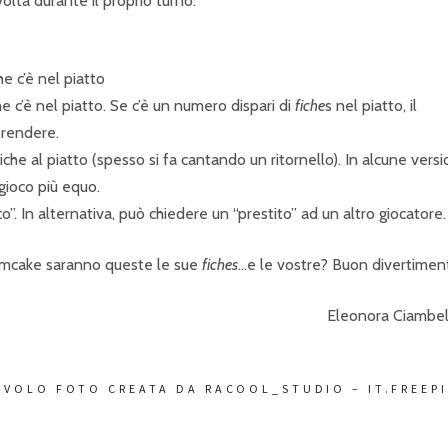
olta durante il proprio turno:
he c’è nel piatto
he c’è nel piatto. Se c’è un numero dispari di
fiche
s nel piatto, il
prendere.
 gioco più equo.
oco”. In alternativa, può chiedere un “prestito” ad un altro giocatore.
lumcake saranno queste le sue
fiches
…e le vostre? Buon divertimen
Eleonora Ciambel
COPERTINA:
AVOLO FOTO CREATA DA RACOOL_STUDIO – IT.FREEP