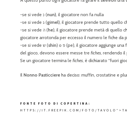
A questo punto ogni giocatore fa girare il
sevivon
una v
-se si vede נ (
nun)
, il giocatore non fa nulla
-se si vede ג (
gimel
), il giocatore prende tutto quello c
-se si vede ה (
he
), il giocatore prende metà di quello c
giocatore arrotonda per eccesso il numero le fiche da 
-se si vede ש (
shin
) o פ (pe), il giocatore aggiunge una fiche al piatto (spesso si fa cantando un ritornello). In alcune versioni
del gioco, devono essere messe tre
fiches
, rendendo il
Se un giocatore termina le
fiches
, è dichiarato “fuori gi
Il
Nonno Pasticciere
ha deciso: muffin, crostatine e p
FONTE FOTO DI 
HTTPS://IT.FREEPIK.COM/FOTO/TAVOLO”>T