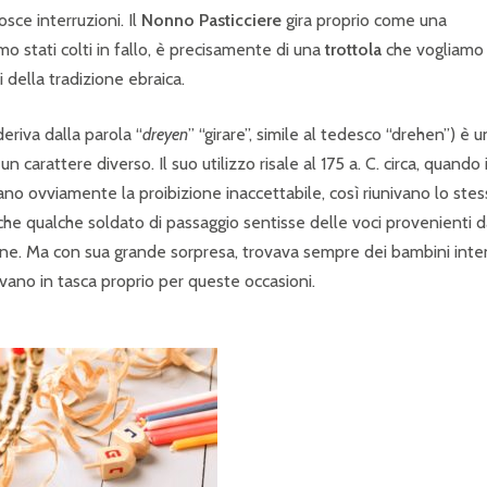
sce interruzioni. Il
Nonno Pasticciere
gira proprio come una
o stati colti in fallo, è precisamente di una
trottola
che vogliamo
i della tradizione ebraica.
eriva dalla parola “
dreyen
” “girare”, simile al tedesco “drehen”) è 
carattere diverso. Il suo utilizzo risale al 175 a. C. circa, quando i
ano ovviamente la proibizione inaccettabile, così riunivano lo stes
 che qualche soldato di passaggio sentisse delle voci provenienti 
ione. Ma con sua grande sorpresa, trovava sempre dei bambini inten
ano in tasca proprio per queste occasioni.