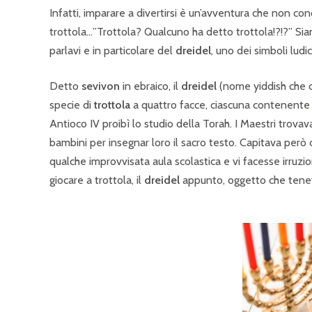
Infatti, imparare a divertirsi è un’avventura che non cono
trottola…”Trottola? Qualcuno ha detto trottola!?!?” Siam
parlavi e in particolare del
dreidel
, uno dei simboli ludic
Detto
sevivon
in ebraico, il
dreidel
(nome yiddish che d
specie di
trottola
a quattro facce, ciascuna contenente un 
Antioco IV proibì lo studio della Torah. I Maestri trovav
bambini per insegnar loro il sacro testo. Capitava però
qualche improvvisata aula scolastica e vi facesse irruz
giocare a trottola, il
dreidel
appunto, oggetto che tenev