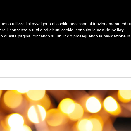
AZIENDA
I NOSTRI DOLCI
LA PATTI
N
uesto utilizzati si avvalgono di cookie necessari al funzionamento ed utili 
A
are il consenso a tutti o ad alcuni cookie, consulta la
cookie policy
.
V
 questa pagina, cliccando su un link o proseguendo la navigazione in a
NA TROTTOLA
I
G
A
Z
I
O
N
E