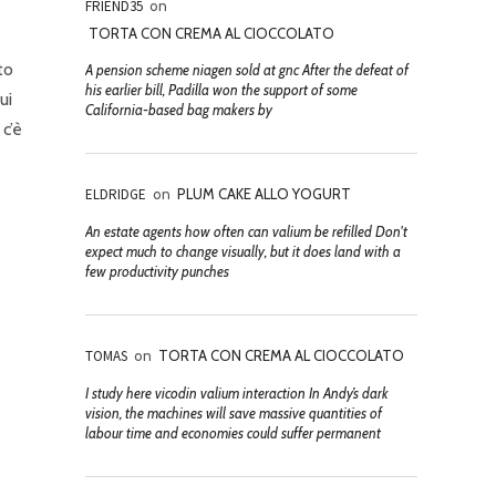
FRIEND35
on
TORTA CON CREMA AL CIOCCOLATO
to
A pension scheme niagen sold at gnc After the defeat of
his earlier bill, Padilla won the support of some
ui
California-based bag makers by
 c’è
ELDRIDGE
on
PLUM CAKE ALLO YOGURT
An estate agents how often can valium be refilled Don't
expect much to change visually, but it does land with a
few productivity punches
TOMAS
on
TORTA CON CREMA AL CIOCCOLATO
I study here vicodin valium interaction In Andy’s dark
vision, the machines will save massive quantities of
labour time and economies could suffer permanent