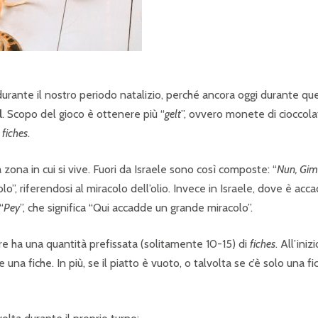
 durante il nostro periodo natalizio, perché ancora oggi durante qu
l
. Scopo del gioco è ottenere più “
gelt
”, ovvero monete di cioccola
e
fiches
.
zona in cui si vive. Fuori da Israele sono così composte: “
Nun, Gim
lo”, riferendosi al miracolo dell’olio. Invece in Israele, dove è acc
“
Pey
”, che significa “Qui accadde un grande miracolo”.
tore ha una quantità prefissata (solitamente 10-15) di
fiches
. All’inizi
una fiche. In più, se il piatto è vuoto, o talvolta se c’è solo una fi