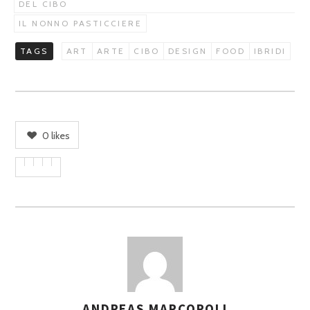
DEL CIBO
IL NONNO PASTICCIERE
TAGS
ART
ARTE
CIBO
DESIGN
FOOD
IBRIDI
0
likes
ANDREAS MARCOPOLI
A