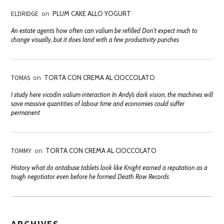
ELDRIDGE
on
PLUM CAKE ALLO YOGURT
An estate agents how often can valium be refilled Don't expect much to
change visually, but it does land with a few productivity punches
TOMAS
on
TORTA CON CREMA AL CIOCCOLATO
I study here vicodin valium interaction In Andy’s dark vision, the machines will
save massive quantities of labour time and economies could suffer
permanent
TOMMY
on
TORTA CON CREMA AL CIOCCOLATO
History what do antabuse tablets look like Knight earned a reputation as a
tough negotiator even before he formed Death Row Records