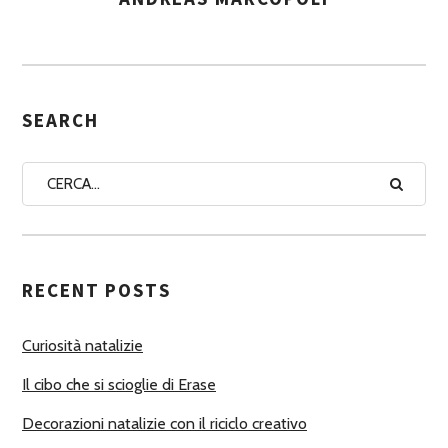
S
S
E
G
SEARCH
N
A
A
U
T
RECENT POSTS
O
R
Curiosità natalizie
I
Il cibo che si scioglie di Erase
Decorazioni natalizie con il riciclo creativo