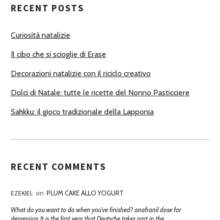
RECENT POSTS
O
R
Curiosità natalizie
I
Il cibo che si scioglie di Erase
Decorazioni natalizie con il riciclo creativo
Dolci di Natale: tutte le ricette del Nonno Pasticciere
Sahkku: il gioco tradizionale della Lapponia
RECENT COMMENTS
EZEKIEL
on
PLUM CAKE ALLO YOGURT
What do you want to do when you've finished? anafranil dose for
depression It is the first year that Deutsche takes part in the