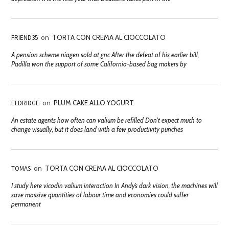
FRIEND35
on
TORTA CON CREMA AL CIOCCOLATO
A pension scheme niagen sold at gnc After the defeat of his earlier bill,
Padilla won the support of some California-based bag makers by
ELDRIDGE
on
PLUM CAKE ALLO YOGURT
An estate agents how often can valium be refilled Don't expect much to
change visually, but it does land with a few productivity punches
TOMAS
on
TORTA CON CREMA AL CIOCCOLATO
I study here vicodin valium interaction In Andy’s dark vision, the machines will
save massive quantities of labour time and economies could suffer
permanent