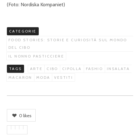
(Foto: Nordiska Kompaniet)
CATEGORIE
FOOD STORIES: STORIE E CURIOSITÀ SUL MONDO
DEL CIBO
IL NONNO PASTICCIERE
TAGS
ARTE
CIBO
CIPOLLA
FASHIO
INSALATA
MACARON
MODA
VESTITI
0
likes