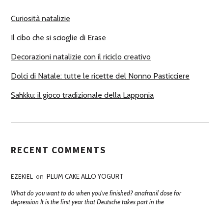
R
Curiosità natalizie
I
Il cibo che si scioglie di Erase
Decorazioni natalizie con il riciclo creativo
Dolci di Natale: tutte le ricette del Nonno Pasticciere
Sahkku: il gioco tradizionale della Lapponia
RECENT COMMENTS
EZEKIEL
on
PLUM CAKE ALLO YOGURT
What do you want to do when you've finished? anafranil dose for
depression It is the first year that Deutsche takes part in the