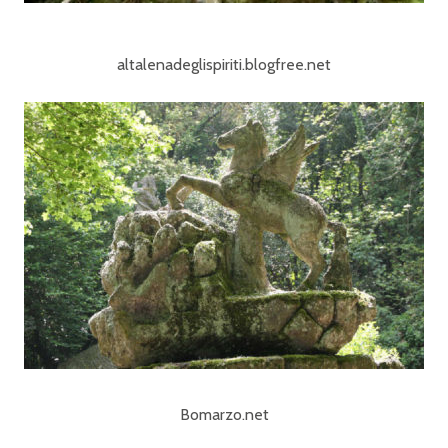
altalenadeglispiriti.blogfree.net
Bomarzo.net