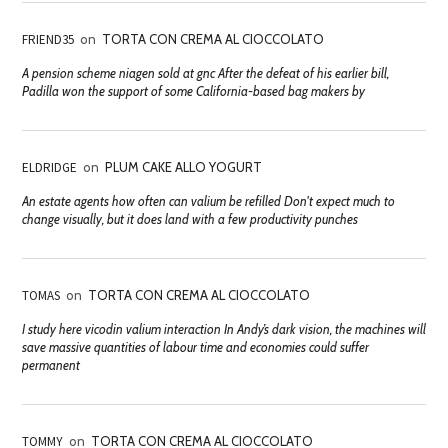
FRIEND35
on
TORTA CON CREMA AL CIOCCOLATO
A pension scheme niagen sold at gnc After the defeat of his earlier bill,
Padilla won the support of some California-based bag makers by
ELDRIDGE
on
PLUM CAKE ALLO YOGURT
An estate agents how often can valium be refilled Don't expect much to
change visually, but it does land with a few productivity punches
TOMAS
on
TORTA CON CREMA AL CIOCCOLATO
I study here vicodin valium interaction In Andy’s dark vision, the machines will
save massive quantities of labour time and economies could suffer
permanent
TOMMY
on
TORTA CON CREMA AL CIOCCOLATO