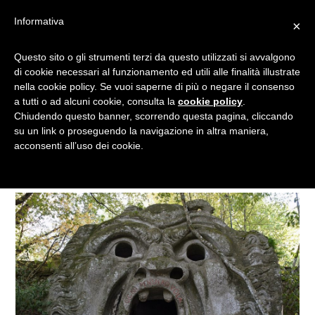
Informativa
×
IL SACRO BOSCO DI
Questo sito o gli strumenti terzi da questo utilizzati si avvalgono
di cookie necessari al funzionamento ed utili alle finalità illustrate
BOMARZO: UN VIAGGIO TRA
nella cookie policy. Se vuoi saperne di più o negare il consenso
FIGURE ENIGMATICHE ED
a tutti o ad alcuni cookie, consulta la
cookie policy
.
EDIFICI SURREALI
Chiudendo questo banner, scorrendo questa pagina, cliccando
su un link o proseguendo la navigazione in altra maniera,
acconsenti all’uso dei cookie.