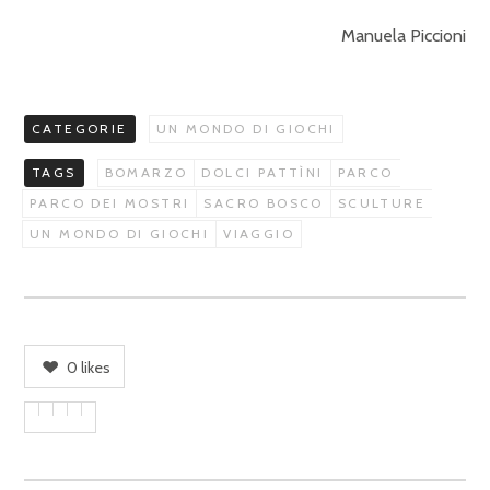
Manuela Piccioni
CATEGORIE
UN MONDO DI GIOCHI
TAGS
BOMARZO
DOLCI PATTÌNI
PARCO
PARCO DEI MOSTRI
SACRO BOSCO
SCULTURE
UN MONDO DI GIOCHI
VIAGGIO
0
likes