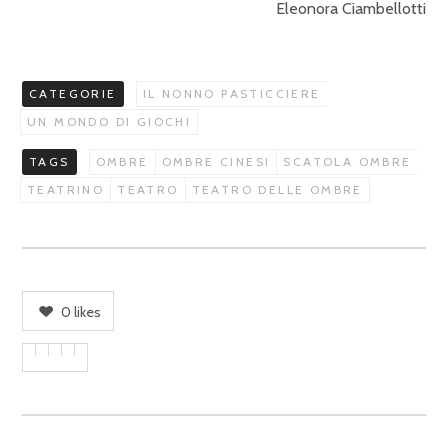
Eleonora Ciambellotti
CATEGORIE
IL NONNO PASTICCIERE
UN MONDO DI GIOCHI
TAGS
OMBRE
OMBRE CINESI
SCATOLA OMBRE
TEATRINO
TEATRO
TEATRO DELLE OMBRE
0
likes