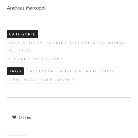
Andreas Marcopoli
CATEGORIE
FOOD STORIES: STORIE E CURIOSITÀ SUL MONDO
DEL CIBO
IL NONNO PASTICCIERE
TAGS
ACCESSORI
ANGURIA
ARTE
BORSE
CIBO
MODA
PANE
WAFFLE
0
likes