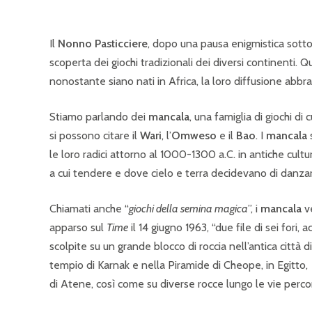
Il
Nonno Pasticciere
, dopo una pausa enigmistica sotto 
scoperta dei giochi tradizionali dei diversi continenti. 
nonostante siano nati in Africa, la loro diffusione abbr
Stiamo parlando dei
mancala
, una famiglia di giochi di
si possono citare il
Wari
, l’
Omweso
e il
Bao
. I
mancala
s
le loro radici attorno al 1000-1300 a.C. in antiche cult
a cui tendere e dove cielo e terra decidevano di danza
Chiamati anche “
giochi della semina magica
”, i
mancala
ve
apparso sul
Time
il 14 giugno 1963, “due file di sei fori
scolpite su un grande blocco di roccia nell’antica città d
tempio di Karnak e nella Piramide di Cheope, in Egitto,
di Atene, così come su diverse rocce lungo le vie perc