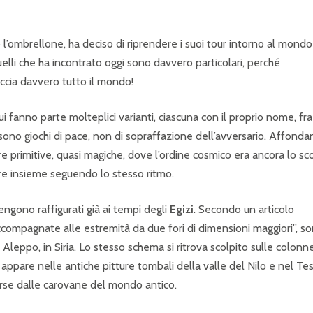
l’ombrellone, ha deciso di riprendere i suoi tour intorno al mondo
Quelli che ha incontrato oggi sono davvero particolari, perché
accia davvero tutto il mondo!
 cui fanno parte molteplici varianti, ciascuna con il proprio nome, fra
ono giochi di pace, non di sopraffazione dell’avversario. Affonda
ure primitive, quasi magiche, dove l’ordine cosmico era ancora lo s
re insieme seguendo lo stesso ritmo.
ngono raffigurati già ai tempi degli
Egizi
. Secondo un articolo
, accompagnate alle estremità da due fori di dimensioni maggiori”, s
i Aleppo, in Siria. Lo stesso schema si ritrova scolpito sulle colonn
 appare nelle antiche pitture tombali della valle del Nilo e nel Te
orse dalle carovane del mondo antico.