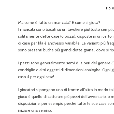
FON
Ma come è fatto un
mancala
? E come si gioca?
I
mancala
sono basati su un tavoliere piuttosto semplice
solitamente dette
case
(o pozzi), disposte in un certo 
di case per fila è anch’esso variabile. Le varianti più fr
sono presenti buche più grandi dette
granai
, dove si r
I pezzi sono generalmente
semi di alberi
del genere
C
conchiglie o altri oggetti di dimensioni analoghe. Ogni g
caso 4 per ogni casa!
I giocatori si pongono uno di fronte all’altro in modo ta
gioco è quello di catturare più pezzi dell’avversario, o
disposizione, per esempio perché tutte le sue case so
iniziare una semina.