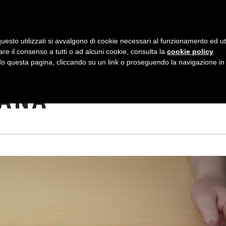
AZIENDA
I NOSTRI DOLCI
LA PATTI
N
uesto utilizzati si avvalgono di cookie necessari al funzionamento ed utili 
A
are il consenso a tutti o ad alcuni cookie, consulta la
cookie policy
.
V
 questa pagina, cliccando su un link o proseguendo la navigazione in a
OCHI ASTRATTI DI
I
CANA
G
A
Z
I
O
N
E