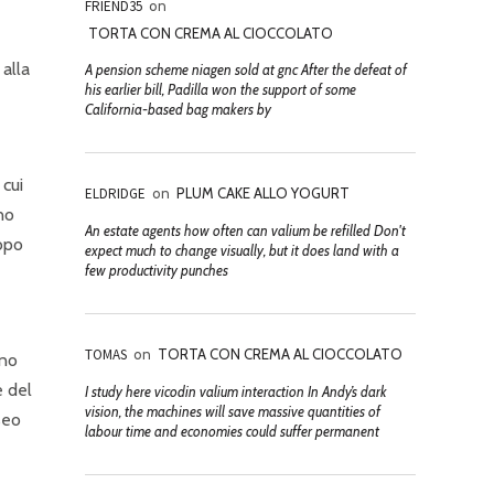
FRIEND35
on
TORTA CON CREMA AL CIOCCOLATO
 alla
A pension scheme niagen sold at gnc After the defeat of
his earlier bill, Padilla won the support of some
California-based bag makers by
 cui
ELDRIDGE
on
PLUM CAKE ALLO YOGURT
no
An estate agents how often can valium be refilled Don't
copo
expect much to change visually, but it does land with a
few productivity punches
TOMAS
on
TORTA CON CREMA AL CIOCCOLATO
ono
e del
I study here vicodin valium interaction In Andy’s dark
vision, the machines will save massive quantities of
seo
labour time and economies could suffer permanent