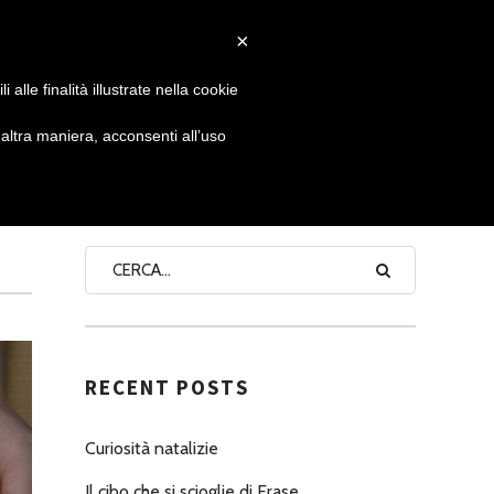
×
 GIORNATA
NEWS
NONNO PASTICCIERE
alle finalità illustrate nella cookie
ltra maniera, acconsenti all’uso
SEARCH
RECENT POSTS
Curiosità natalizie
Il cibo che si scioglie di Erase