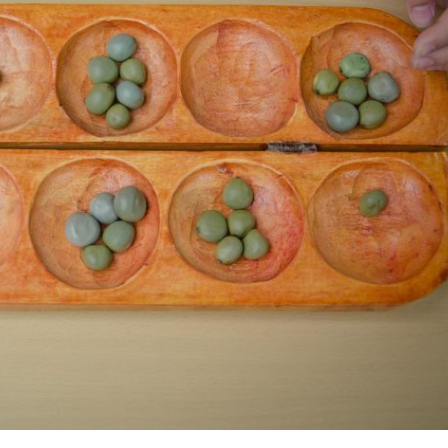
P
R
I
N
C
I
P
A
L
E