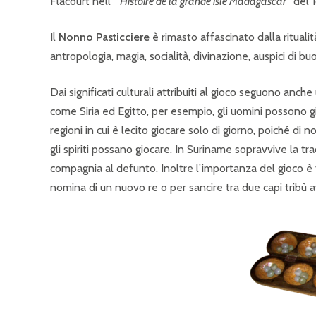
Flacourt nell’ “
Histoire de la grande isle Madagascar
” del
Il
Nonno Pasticciere
è rimasto affascinato dalla ritual
antropologia, magia, socialità, divinazione, auspici di b
Dai significati culturali attribuiti al gioco seguono anch
come Siria ed Egitto, per esempio, gli uomini possono g
regioni in cui è lecito giocare solo di giorno, poiché di n
gli spiriti possano giocare. In Suriname sopravvive la tra
compagnia al defunto. Inoltre l’importanza del gioco è t
nomina di un nuovo re o per sancire tra due capi tribù avv