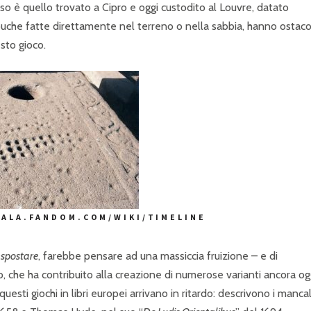
so è quello trovato a Cipro e oggi custodito al Louvre, datato
di buche fatte direttamente nel terreno o nella sabbia, hanno ostac
esto gioco.
CALA.FANDOM.COM/WIKI/TIMELINE
spostare
, farebbe pensare ad una massiccia fruizione – e di
che ha contribuito alla creazione di numerose varianti ancora og
questi giochi in libri europei arrivano in ritardo: descrivono i mancal