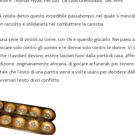
 1658 e Thomas Hyde, nel suo “
De Ludis Orientalibus
” del 1694.
ità celata dietro questo incredibile passatempo, nel quale si mesco
uon raccolto e solidarietà nel combattere la carestia.
e una serie di vincoli su come, con chi e quando giocarlo. Nei paesi a
iocare solo contro gli uomini e le donne solo contro le donne. Vi
otte i tavolieri devono essere lasciati fuori dalla porta di casa, affi
dizione, originariamente africana, di giocare ai funerali, per tenere
ale che l’esito di una partita viene a volte usato per decidere del
ersari l’esito di un conflitto.