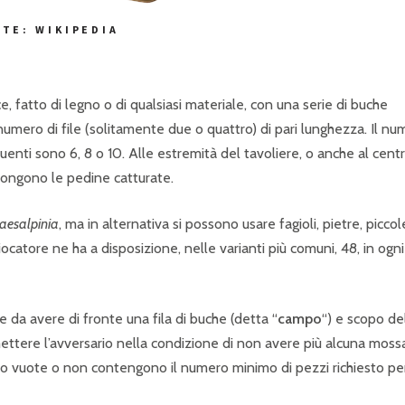
TE: WIKIPEDIA
, fatto di legno o di qualsiasi materiale, con una serie di buche
numero di file (solitamente due o quattro) di pari lunghezza. Il n
equenti sono 6, 8 o 10. Alle estremità del tavoliere, o anche al centr
ipongono le pedine catturate.
aesalpinia
, ma in alternativa si possono usare fagioli, pietre, piccol
iocatore ne ha a disposizione, nelle varianti più comuni, 48, in ogni
le da avere di fronte una fila di buche (detta “
campo
“) e scopo de
 mettere l’avversario nella condizione di non avere più alcuna moss
no vuote o non contengono il numero minimo di pezzi richiesto pe